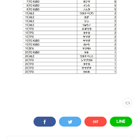
ロンドリーグ結果
(
202
)
新栄フットサルアリーナ
(
35
)