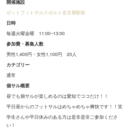
開催施設
ゼットフットサルスポルト名古屋駅前
日時
毎週火曜金曜 11:00~13:00
参加費・募集人数
男性1,400円・女性1,100円 20人
カテゴリー
通常
個サル概要
昼でも個サルが楽しめるのは愛知でココだけ！！
平日昼からのフットサルはめちゃめちゃ爽快です！！笑
学生さんや平日休みのある方は是非是非ご参加くださ
い！