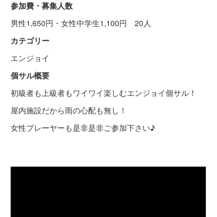
参加費・募集人数
男性1,650円・女性中学生1,100円 20人
カテゴリー
エンジョイ
個サル概要
初級者も上級者もワイワイ楽しむエンジョイ個サル！
屋内施設だから雨の心配も無し！
女性プレーヤーも是非是非ご参加下さい♪