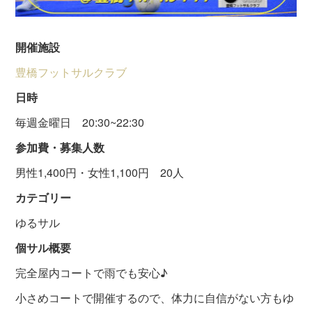
開催施設
豊橋フットサルクラブ
日時
毎週金曜日 20:30~22:30
参加費・募集人数
男性1,400円・女性1,100円 20人
カテゴリー
ゆるサル
個サル概要
完全屋内コートで雨でも安心♪
小さめコートで開催するので、体力に自信がない方もゆ