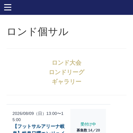
ロンド個サル
ロンド大会
ロンドリーグ
ギャラリー