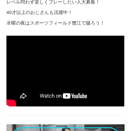
レベル問わず楽しくプレーしたい人大募集！
40才以上のおじさんも活躍中！
水曜の夜はスポーツフィールド蟹江で蹴ろう！