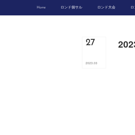
Home
ロンド個サル
ロンド大会
ロ
20
27
2023
.
03