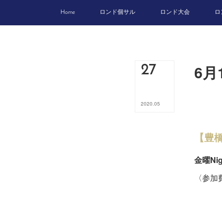
Home
ロンド個サル
ロンド大会
ロ
6月
27
2020
.
05
【豊
金曜Nig
〈参加費
未登
４