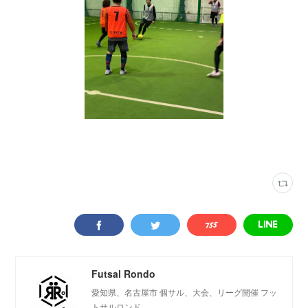
写真
(
2315
)
フットサルカフェエリア
(
349
)
Futsal Rondo
愛知県、名古屋市 個サル、大会、リーグ開催 フッ
トサルロンド