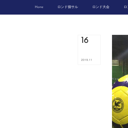
Home
ロンド個サル
ロンド大会
ロ
16
2019
.
11