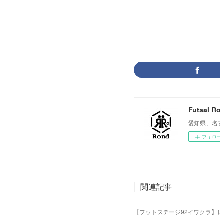
フットサル
Futsal R
愛知県、名
フォロ
関連記事
【フットステージ92イワクラ】レデ