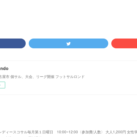
アリーナ岡崎
(
11
)
日曜個サル
(
16
)
ondo
古屋市 個サル、大会、リーグ開催 フットサルロンド
ー
ィースコサル毎月第１日曜日 10:00~12:00〈参加費/人数〉 大人1,200円 女性