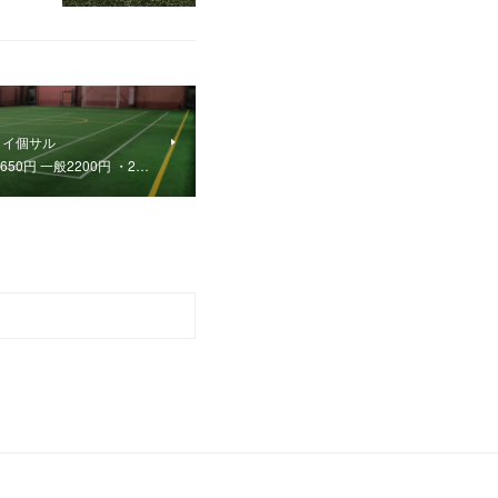
ョイ個サル
1650円 一般2200円 ・2…