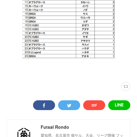
ロンドリーグ結果
(
202
)
豊明フットサルパーク
(
54
)
Futsal Rondo
愛知県、名古屋市 個サル、大会、リーグ開催 フッ