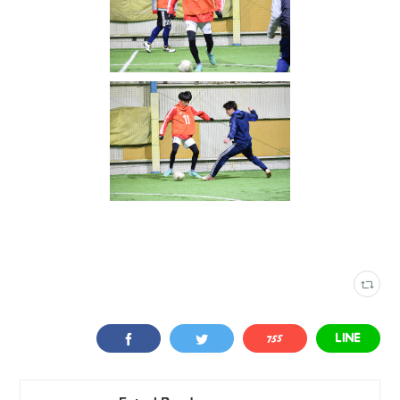
写真
(
2315
)
スポーツフィールド蟹江
(
345
)