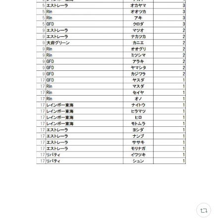
ロンドリーグ結果
(
202
)
大府グリーン
(
66
)