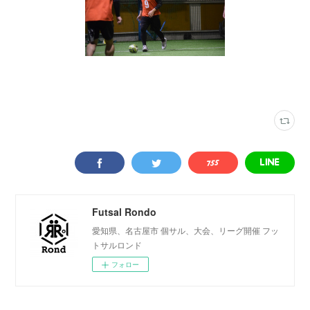
写真
(
2316
)
スポーツフィールド蟹江
(
345
)
Futsal Rondo
愛知県、名古屋市 個サル、大会、リーグ開催 フッ
トサルロンド
フォロー