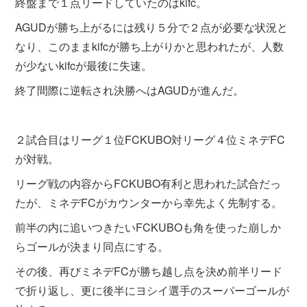
終盤まで１点リードしていたのはkifc。
AGUDが勝ち上がるには残り５分で２点が必要な状況と
なり、このままkifcが勝ち上がりかと思われたが、人数
が少ないkifcが最後に失速。
終了間際に逆転され決勝へはAGUDが進んだ。
２試合目はリーグ１位FCKUBO対リーグ４位ミネデFC
が対戦。
リーグ戦の内容からFCKUBO有利と思われた試合だっ
たが、ミネデFCがカウンターから幸先よく先制する。
前半の内に追いつきたいFCKUBOも角を使った崩しか
らゴールが決まり同点にする。
その後、再びミネデFCが勝ち越し点を決め前半リード
で折り返し、更に後半にヨシイ選手のスーパーゴールが