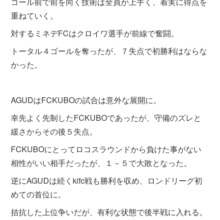
ゴール前で前を向く技術は全員が上手く、着実に得点を
重ねていく。
対するミネデFCはクロイワ選手が前線で奮闘。
トータル４ゴールを奪ったが、７失点で初勝利はならな
かった。
AGUDはFCKUBOの試合は意外な展開に。
幸先よく先制したFCKUBOであったが、守備のズレと
緩さからその後５失点。
FCKUBOにとってロコスラウンドから負けた事がない
相性がいい相手だったが、１－５で大敗となった。
逆にAGUDは続くkifc戦も勝利を収め、ロンドリーグ初
めての首位に。
拮抗した上位争いだが、有利な状態で後半戦に入れる。