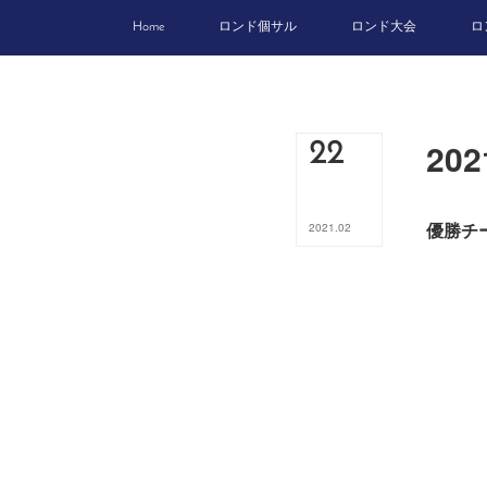
Home
ロンド個サル
ロンド大会
ロ
20
22
優勝チ
2021
.
02