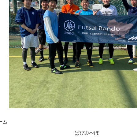
ーム
ぱぴぷぺぽ