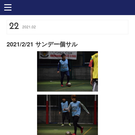
22
2021
.
02
2021/2/21 サンデー個サル