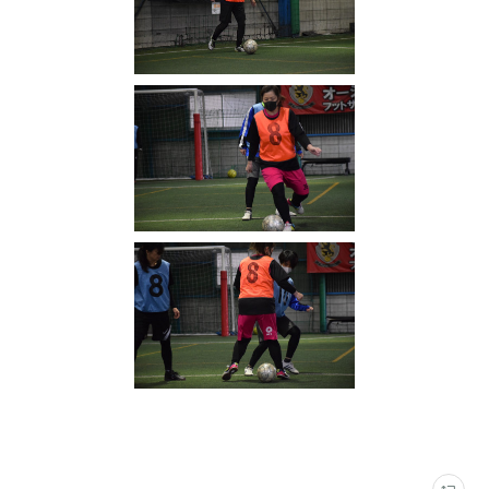
写真
(
2316
)
VAMOS! SPORTS ARENA
(
333
)