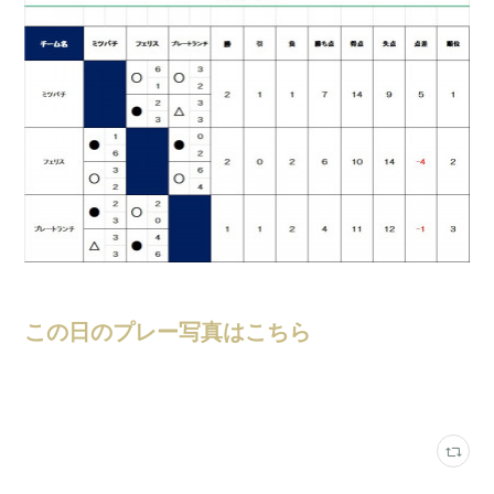
この日のプレー写真はこちら
大会結果
(
247
)
スポーツフィールド蟹江
(
345
)