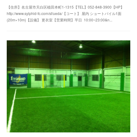
【住所】名古屋市天白区植田本町1-1315【TEL】052-848-3900【HP】
http://www.sylphid-fc.com/sf/ueda/【コート】 屋内 ショートパイル1面
(20m×10m)【設備】 更衣室【営業時間】平日 10:00~23:00&n...