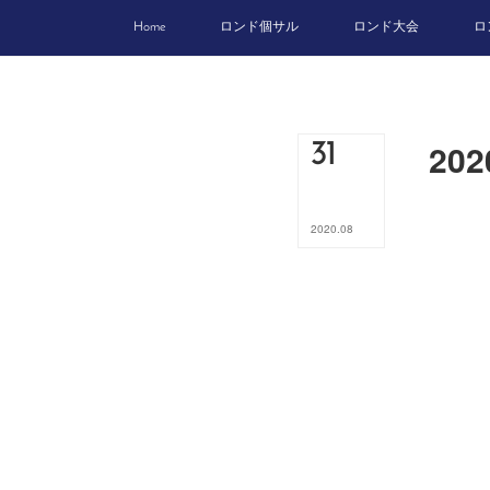
Home
ロンド個サル
ロンド大会
ロ
20
31
2020
.
08