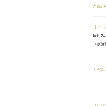
大会詳
【フッ
日刊ス
〈参加費
22
５
大会詳
【稲沢