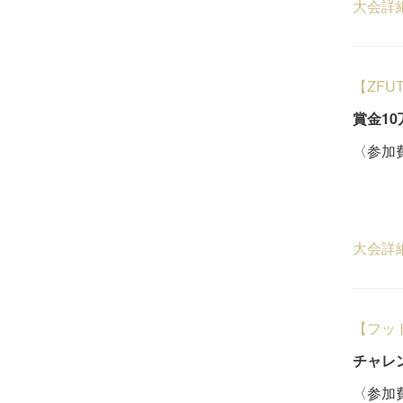
大会詳
【ZFU
賞金1
〈参加費
ビジ
５
大会詳
【フッ
チャレ
〈参加