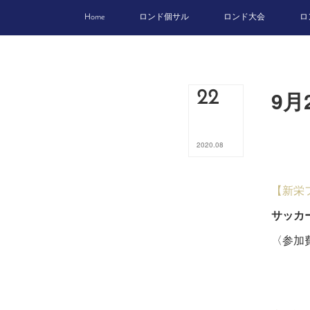
Home
ロンド個サル
ロンド大会
ロ
9月
22
2020
.
08
【新栄
サッカ
〈参加費
18
1