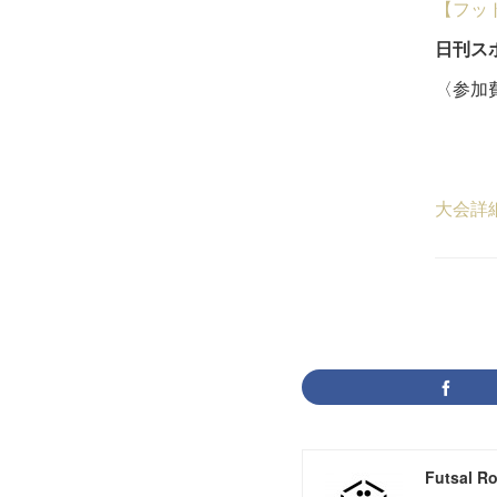
【フッ
日刊ス
〈参加費
22
５
大会詳
Futsal R