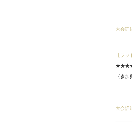
一般
５
大会詳
【フッ
★★★★
〈参加費
18
５
大会詳