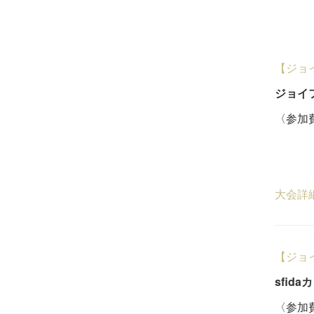
【ジョ
ジョイ
〈参加費
一般
５
大会詳
【ジョ
sfida
〈参加