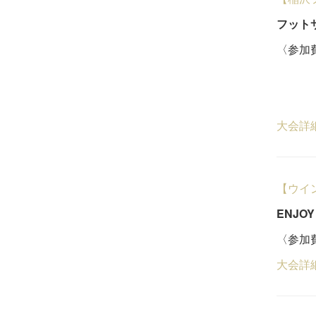
フット
〈参加費
ビジ
６
大会詳
【ウイ
ENJOY
〈参加費
大会詳