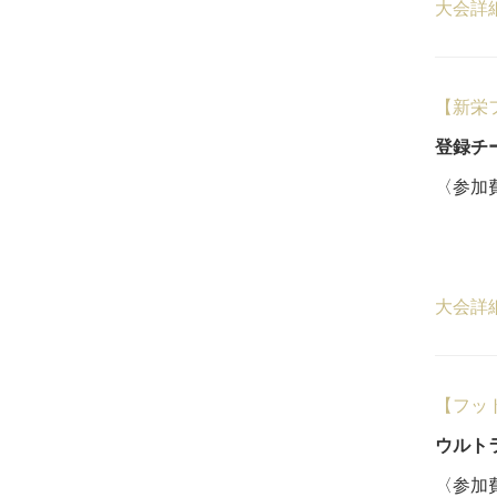
大会詳
【新栄
登録チー
〈参加費
18
５
大会詳
【フッ
ウルト
〈参加費