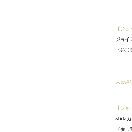
【ジョ
ジョイ
〈参加費
一般
５
大会詳
【ジョ
sfid
〈参加