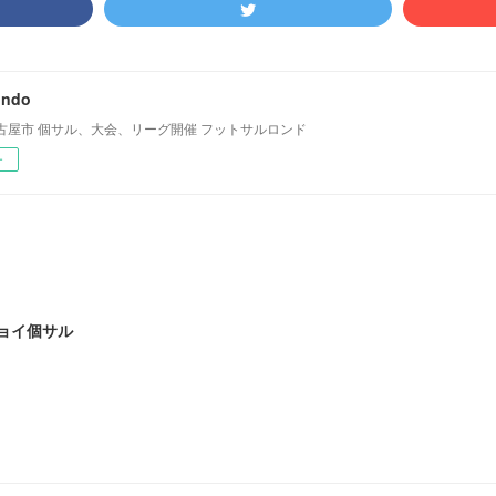
ondo
古屋市 個サル、大会、リーグ開催 フットサルロンド
ー
ジョイ個サル