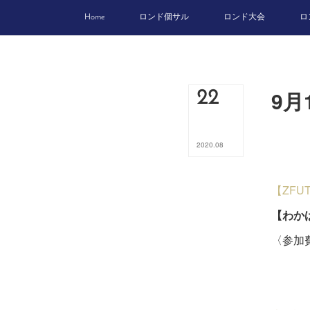
Home
ロンド個サル
ロンド大会
ロ
9月
22
2020
.
08
【ZFU
【わか
〈参加費
ビジ
５