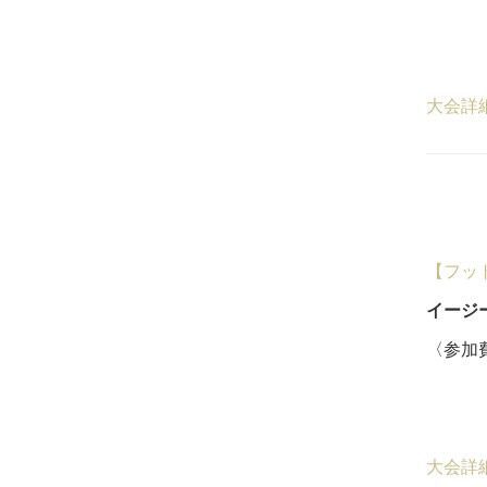
20,
４
大会詳
【フッ
イージ
〈参加費
18
５
大会詳