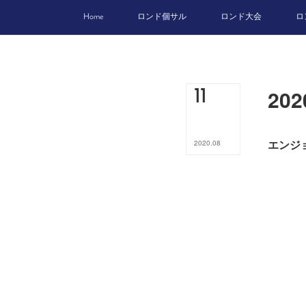
Home
ロンド個サル
ロンド大会
ロ
20
11
エンジ
2020
.
08