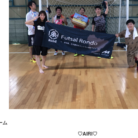
ーム
♡AIRI♡