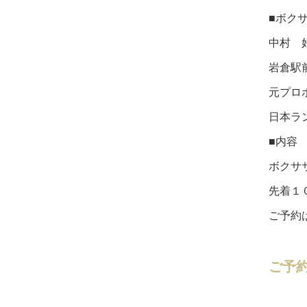
■ボク
中村 
岩倉駅前
元プロ
日本ラン
■内容
ボクササ
先着１
ご予約
ご予約
VAMOS! S