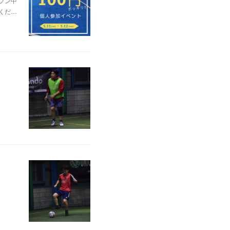
プン中
くだ…