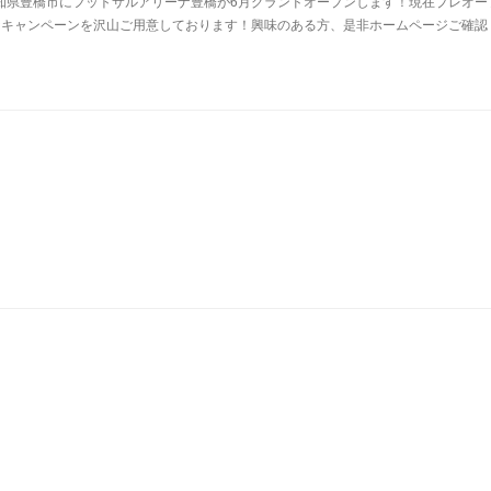
知県豊橋市にフットサルアリーナ豊橋が6月グランドオープンします！現在プレオー
なキャンペーンを沢山ご用意しております！興味のある方、是非ホームページご確認