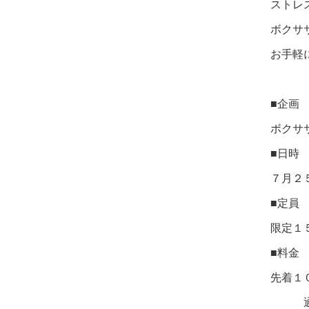
ストレ
ボクサ
お手軽
■企画
ボクサ
■日時
７月２
■定員
限定１
■料金
先着１
通常 