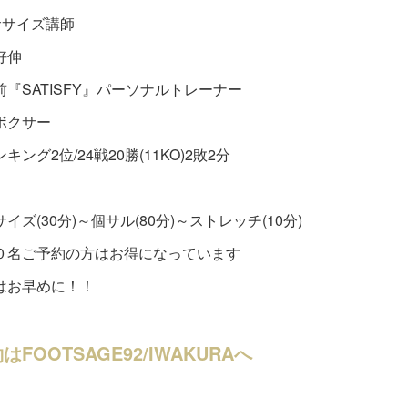
ササイズ講師
好伸
『SATISFY』パーソナルトレーナー
ボクサー
キング2位/24戦20勝(11KO)2敗2分
イズ(30分)～個サル(80分)～ストレッチ(10分)
０名ご予約の方はお得になっています
はお早めに！！
はFOOTSAGE92/IWAKURAへ
PORTS ARENA
(
333
)
NEWS
(
47
)