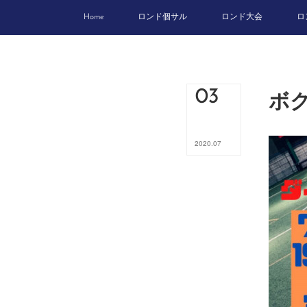
Home
ロンド個サル
ロンド大会
ロ
ボ
03
2020
.
07