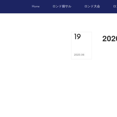
Home
ロンド個サル
ロンド大会
ロ
20
19
2020
.
06