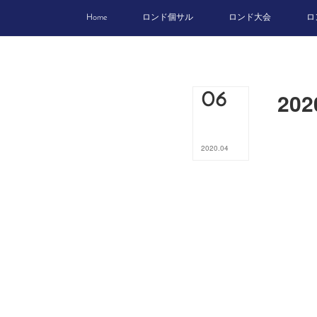
Home
ロンド個サル
ロンド大会
ロ
20
06
2020
.
04