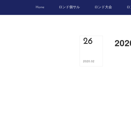
Home
ロンド個サル
ロンド大会
ロ
20
26
2020
.
02