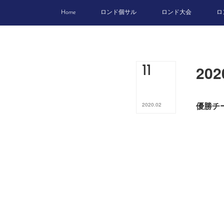
Home
ロンド個サル
ロンド大会
ロ
20
11
優勝チ
2020
.
02