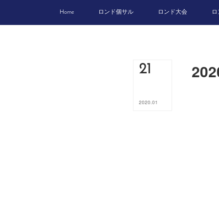
Home
ロンド個サル
ロンド大会
ロ
20
21
2020
.
01