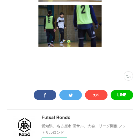
写真
(
2317
)
フェリスフットサルクラブ
(
39
)
Futsal Rondo
愛知県、名古屋市 個サル、大会、リーグ開催 フッ
トサルロンド