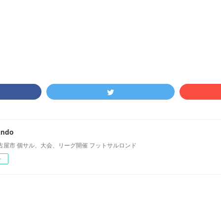
)
土曜個サル
(
21
)
ondo
古屋市 個サル、大会、リーグ開催 フットサルロンド
ー