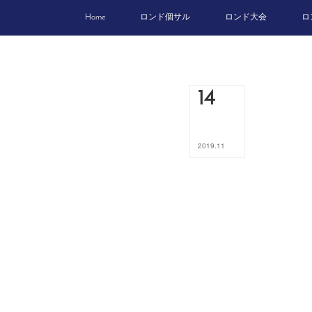
Home
ロンド個サル
ロンド大会
ロ
14
2019
.
11