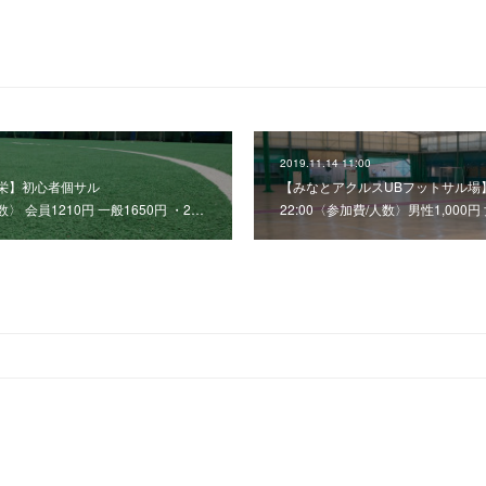
2019.11.14 11:00
新栄】初心者個サル
【みなとアクルスUBフットサル場】個
人数〉 会員1210円 一般1650円 ・2…
22:00〈参加費/人数〉男性1,