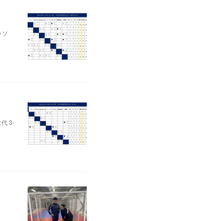
ッソ
代 3-