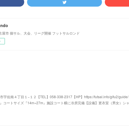
ondo
古屋市 個サル、大会、リーグ開催 フットサルロンド
ー
４丁目１−１２【TEL】058-338-2317【HP】https://futsal.info/gifu2/guid
』コートサイズ『14m×27m』施設コート横に冷房完備【設備】更衣室（男女）シ