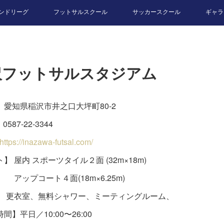
ンドリーグ
フットサルスクール
サッカースクール
ギャラ
沢フットサルスタジアム
】愛知県稲沢市井之口大坪町80-2
0587-22-3344
https://inazawa-futsal.com/
】 屋内 スポーツタイル２面 (32m×18m)
コート４面(18m×6.25m)
】 更衣室、無料シャワー、ミーティングルーム、
間】平日／10:00〜26:00