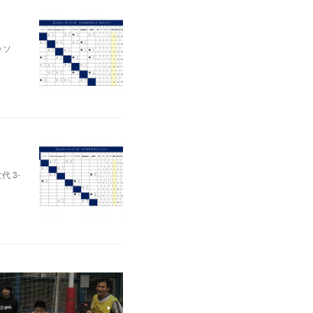
ッソ
代 3-