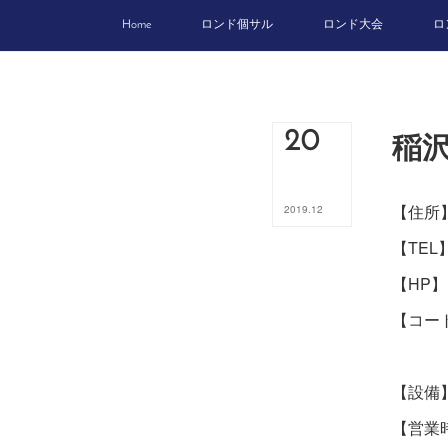
Home
ロンド個サル
ロンド大会
ロ
稲
20
【住所
2019
.
12
【TEL】
【HP】
【コート
アップ
【設備
【営業時