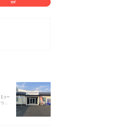
e/【コー
ャワ…