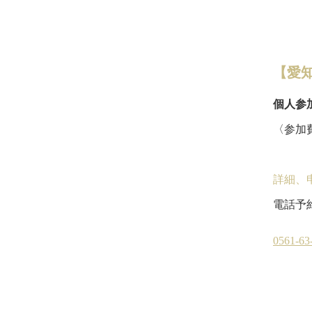
【愛
個人参
〈参加費
2
詳細、
電話予
愛知フット