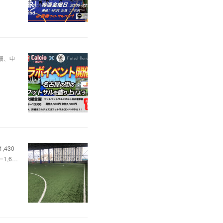
詳細、申
,430
ター1,6…