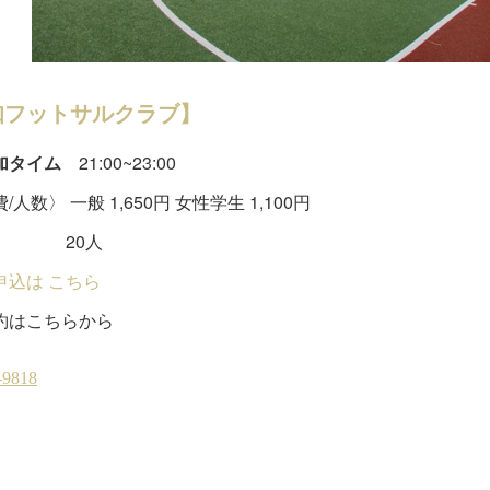
知フットサルクラブ】
加タイム
21:00~23:00
/人数〉 一般 1,650円 女性学生 1,100円
0人
申込は こちら
約はこちらから
サルクラブ
(
8
)
金曜個サル
(
20
)