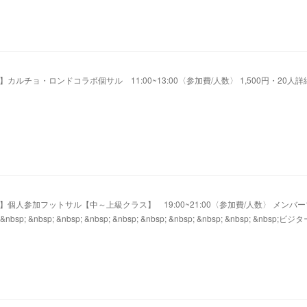
駅前】カルチョ・ロンドコラボ個サル 11:00~13:00〈参加費/人数〉 1,500円・20人
屋駅前】個人参加フットサル【中～上級クラス】 19:00~21:00〈参加費/人数〉 メンバー1
 &nbsp; &nbsp; &nbsp; &nbsp; &nbsp; &nbsp; &nbsp; &nbsp; &nbsp; &nbsp;ビジ