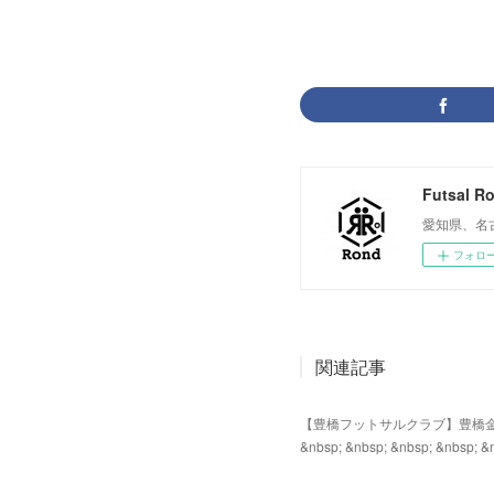
Futsal R
愛知県、名
フォロ
関連記事
【豊橋フットサルクラブ】豊橋金曜個サル 2
&nbsp; &nbsp; &nbsp; &nbsp; &
2022.04.13 01:25