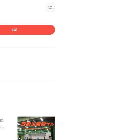
p;
...