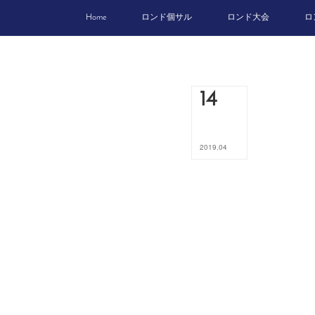
Home
ロンド個サル
ロンド大会
ロ
14
2019
.
04