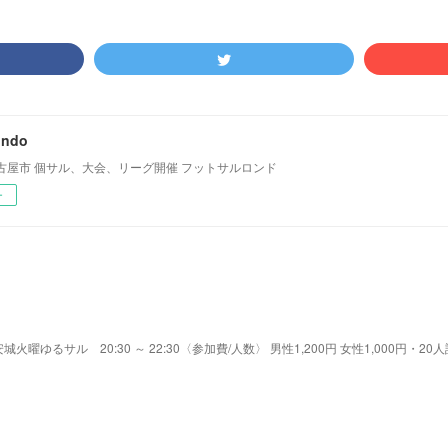
ondo
古屋市 個サル、大会、リーグ開催 フットサルロンド
ー
ゆるサル 20:30 ～ 22:30〈参加費/人数〉 男性1,200円 女性1,000円・20