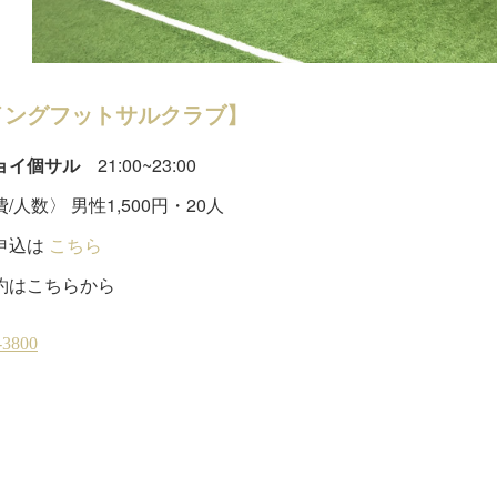
イングフットサルクラブ】
ョイ個サル
21:00~23:00
/人数〉 男性1,500円・20人
申込は
こちら
約はこちらから
ットサルクラブ
(
31
)
火曜個サル
(
18
)