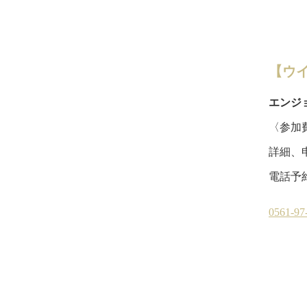
【ウ
エンジ
〈参加費
詳細、
電話予
ウイングフ