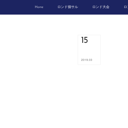
Home
ロンド個サル
ロンド大会
ロ
15
2019
.
03