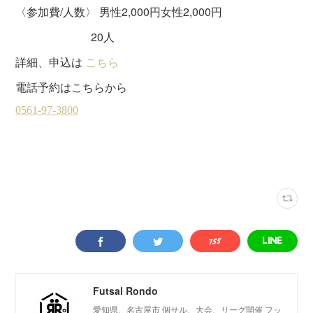
〈参加費/人数〉 男性2,000円女性2,000円
20人
詳細、申込は
こちら
電話予約はこちらから
ウイングフットサルクラブ
(
31
)
月曜個サル
(
18
)
Futsal Rondo
愛知県、名古屋市 個サル、大会、リーグ開催 フッ