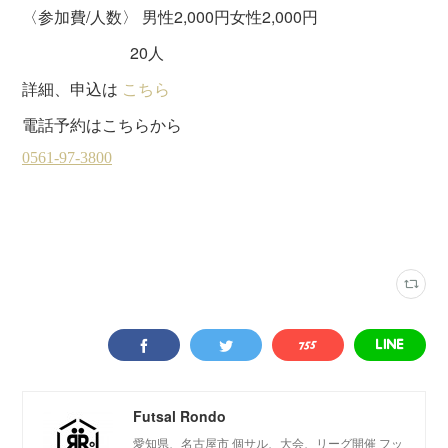
〈参加費/人数〉 男性2,000円女性2,000円
20人
詳細、申込は
こちら
電話予約はこちらから
ウイングフットサルクラブ
(
31
)
月曜個サル
(
18
)
Futsal Rondo
愛知県、名古屋市 個サル、大会、リーグ開催 フッ