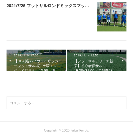
2021/7/25 フットサルロンドミックスマッチメイク
2021.07.26 04:38
2019.11.14 17:30
2019.11.14 12:56
【UB刈谷ハイウェイサッカ
【フットサルアリーナ新
ーフットサル場】土曜エン
栄】初心者個サル
ジョイ個サル 13:00 - 15…
19:30~21:00〈参加費/人…
0
コメント
Copyright ©
2026
Futsal Rondo
.