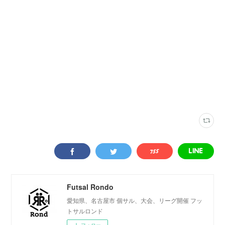
ウイングフットサルクラブ
(
31
)
尾張
(
20
)
コート
(
21
)
Futsal Rondo
愛知県、名古屋市 個サル、大会、リーグ開催 フッ
トサルロンド
フォロー