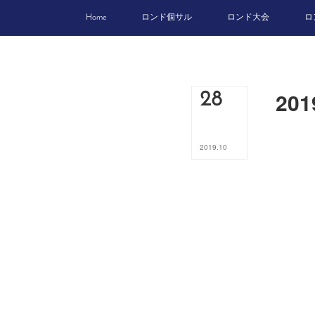
Home
ロンド個サル
ロンド大会
ロ
20
28
2019
.
10