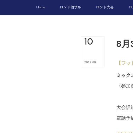
Home
ロンド個サル
ロンド大会
ロ
8月
10
【フッ
2019
.
08
ミック
〈参加費
5
大会詳
電話予