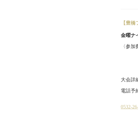
【豊橋
金曜ナ
〈参加費
未登
4
大会詳
電話予