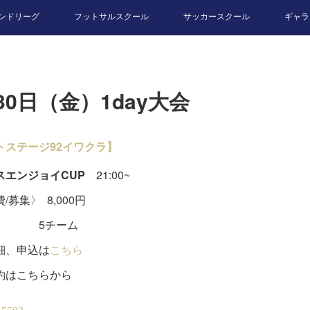
ンドリーグ
フットサルスクール
サッカースクール
ギャラ
30日（金）1day大会
トステージ92イワクラ】
スエンジョイCUP
21:00~
/募集〉 8,000円
チーム
細、申込は
こちら
約はこちらから