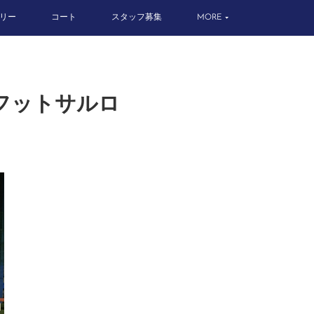
リー
コート
スタッフ募集
MORE
by フットサルロ