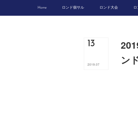
Home
ロンド個サル
ロンド大会
ロ
20
13
ン
2019
.
07