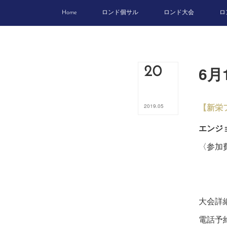
Home
ロンド個サル
ロンド大会
ロ
6月
20
【新栄
2019
.
05
エンジョ
〈参加費
18
5
大会詳
電話予