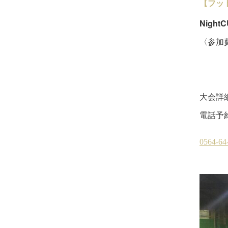
【フッ
Nigh
〈参加費
16
5
大会詳
電話予