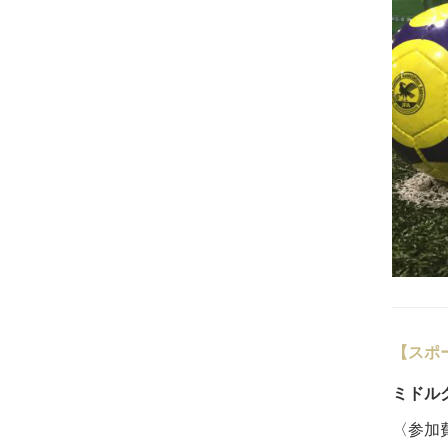
【スポ
ミドル
〈参加費