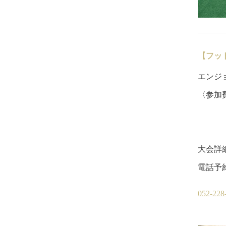
【フッ
エンジョ
〈参加費
20
8
大会詳
電話予