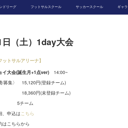
ンドリーグ
フットサルスクール
サッカースクール
ギャラ
1日（土）1day大会
フットサルアリーナ】
イ大会(誕生月+1点ver)
14:00~
/募集〉 15,120円(登録チーム)
,360円(未登録チーム)
チーム
細、申込は
こちら
約はこちらから