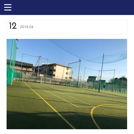
12
2019
.
04