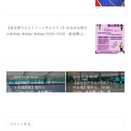
【名古屋ウエストフットサルクラブ】ゆるゆる個サ
ル&nbsp; &nbsp; &nbsp;10:00~12:00〈参加費/人…
2020.08.02 10:32
2019.11.12 09:00
2019.11.10 06:28
【JOANフットサルコネク
【みなとアクルスUBフット
ト安城西尾】個サル
サル場】個サル 10:00 -
17:30~19:00〈参加費/人…
12:00〈参加費/人数〉男…
0
コメント