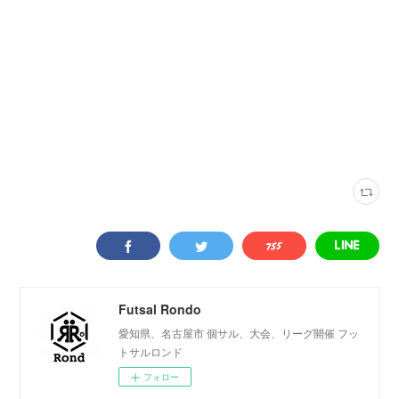
フットサルアリーナ港
(
7
)
名古屋市内
(
8
)
コート
(
21
)
Futsal Rondo
愛知県、名古屋市 個サル、大会、リーグ開催 フッ
トサルロンド
フォロー