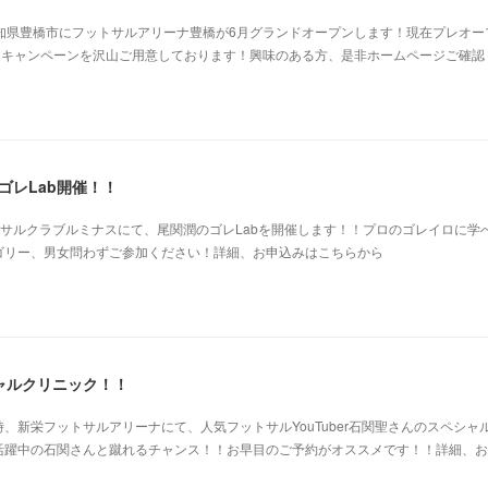
知県豊橋市にフットサルアリーナ豊橋が6月グランドオープンします！現在プレオー
なキャンペーンを沢山ご用意しております！興味のある方、是非ホームページご確認
ゴレLab開催！！
00豊田フットサルクラブルミナスにて、尾関潤のゴレLabを開催します！！プロのゴレイロに学
ゴリー、男女問わずご参加ください！詳細、お申込みはこちらから
ャルクリニック！！
、新栄フットサルアリーナにて、人気フットサルYouTuber石関聖さんのスペシャ
で大活躍中の石関さんと蹴れるチャンス！！お早目のご予約がオススメです！！詳細、