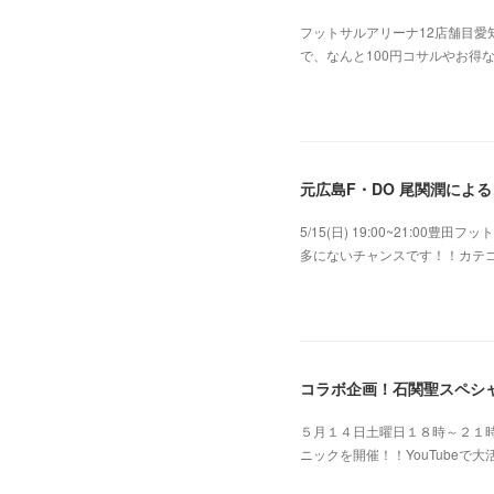
フットサルアリーナ12店舗目愛
で、なんと100円コサルやお得
2024.05.06 08:06
元広島F・DO 尾関潤による
5/15(日) 19:00~21:
多にないチャンスです！！カテ
2022.04.25 04:31
コラボ企画！石関聖スペシ
５月１４日土曜日１８時～２１時
ニックを開催！！YouTube
2022.04.21 03:47