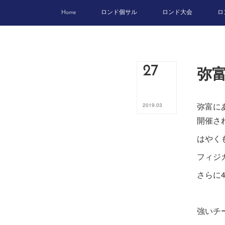
Home
ロンド個サル
ロンド大会
ロ
弥
27
弥富に
2019
.
03
開催さ
はやく
フィジ
さらに
強いチ