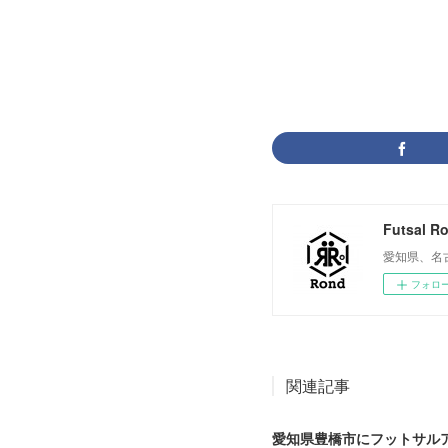
NEWS
(
47
)
Futsal R
愛知県、名
フォロ
関連記事
愛知県豊橋市にフットサル