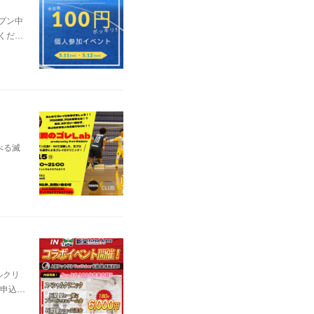
プン中
くだ…
べる滅
ルクリ
お申込…