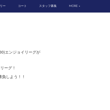
リー
コート
スタッフ募集
MORE
0)エンジョイリーグが
イリーグ！
勝負しよう！！