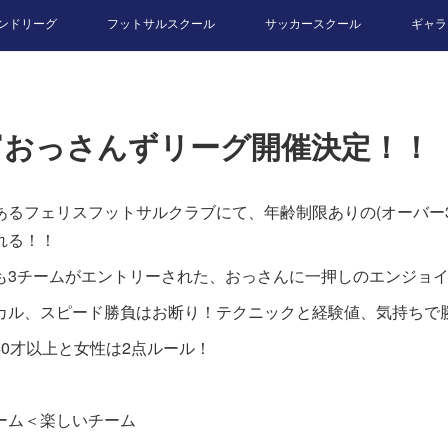
ンドリーグ
フットサルスクール
サッカースクール
ギャラ
富おっさんずリーグ開催決定！！
あるフェリスフットサルクラブにて、年齢制限ありの(オーバー3
れる！！
も3チームがエントリーされた、おっさんに一押しのエンジョ
カル、スピード勝負はお断り！テクニックと経験値、気持ちで
40才以上と女性は2点ルール！
ーム＜楽しいチーム