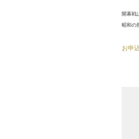
開幕戦は
昭和の
お申