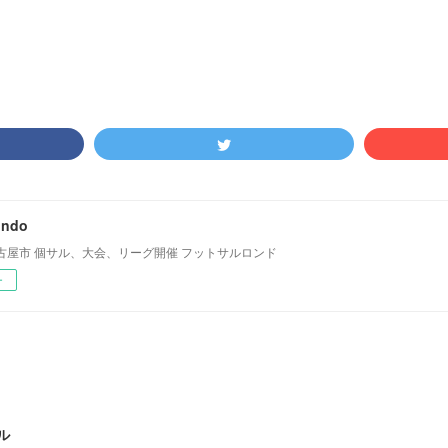
フットサルカフェエリア
(
349
)
ondo
古屋市 個サル、大会、リーグ開催 フットサルロンド
ー
ル