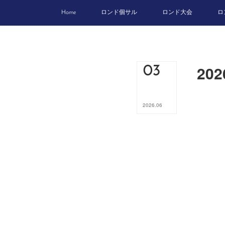
Home
ロンド個サル
ロンド大会
ロ
20
03
2026
.
06