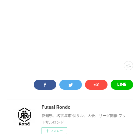
デラサル楠
(
33
)
名古屋市内
(
8
)
コート
(
21
)
Futsal Rondo
愛知県、名古屋市 個サル、大会、リーグ開催 フッ
トサルロンド
フォロー