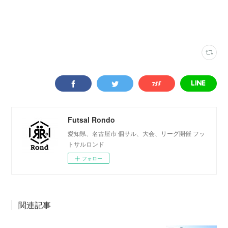
メインフットサルクラブ
(
1
)
尾張
(
20
)
Futsal Rondo
愛知県、名古屋市 個サル、大会、リーグ開催 フッ
トサルロンド
フォロー
関連記事