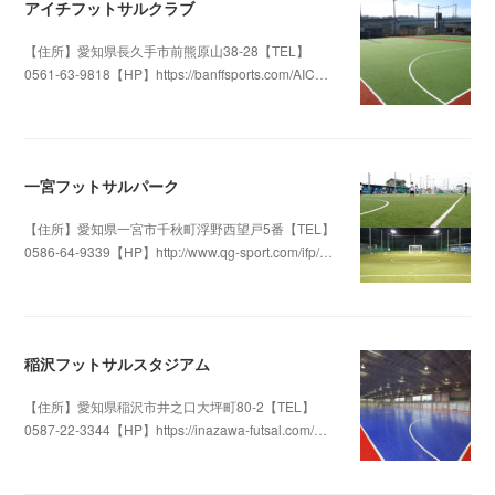
アイチフットサルクラブ
【住所】愛知県長久手市前熊原山38-28【TEL】
0561-63-9818【HP】https://banffsports.com/AIC…
2019.12.25 04:17
一宮フットサルパーク
【住所】愛知県一宮市千秋町浮野西望戸5番【TEL】
0586-64-9339【HP】http://www.qg-sport.com/ifp/…
2019.12.23 02:15
稲沢フットサルスタジアム
【住所】愛知県稲沢市井之口大坪町80-2【TEL】
0587-22-3344【HP】https://inazawa-futsal.com/…
2019.12.20 04:18