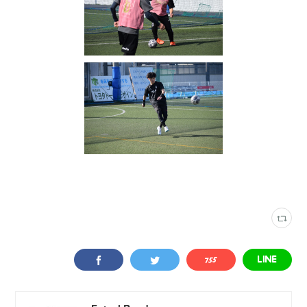
写真
(
2316
)
春日井インター
(
74
)