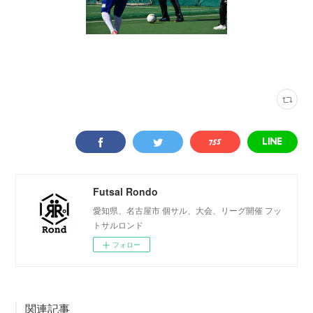
写真
(
2316
)
新栄フットサルアリーナ
(
35
)
Futsal Rondo
愛知県、名古屋市 個サル、大会、リーグ開催 フッ
トサルロンド
フォロー
関連記事