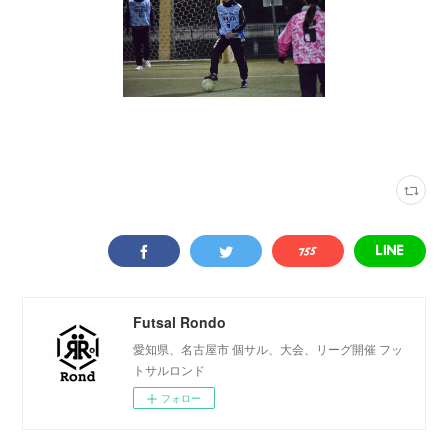
写真
(
2316
)
トライバーフィールド安城
(
345
)
Futsal Rondo
愛知県、名古屋市 個サル、大会、リーグ開催 フッ
トサルロンド
フォロー