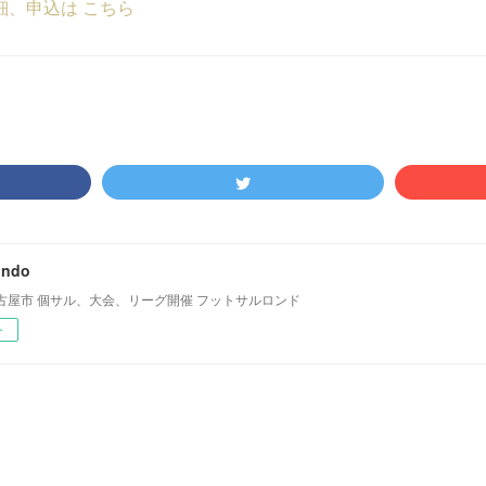
細、申込は こちら
ondo
古屋市 個サル、大会、リーグ開催 フットサルロンド
ー