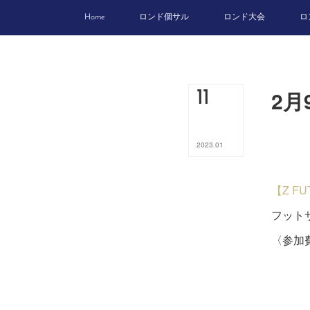
Home
ロンド個サル
ロンド大会
ロ
2月
11
2023
.
01
【Z F
フットサ
〈参加費
ビジ
４